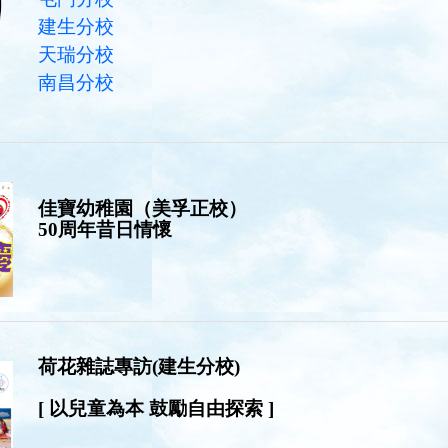
建生分校
天瑞分校
南昌分校
佳寶幼稚園（美孚正校）
50周年昔日情懷
荷花雜誌專訪(建生分校)
[ 以兒童為本 鼓勵自由探索 ]