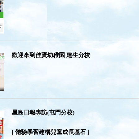
歡迎來到佳寶幼稚園 建生分校
星島日報專訪(屯門分校)
[ 體驗學習建構兒童成長基石 ]