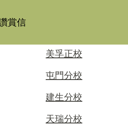
讚賞信
美孚正校
屯門分校
建生分校
天瑞分校